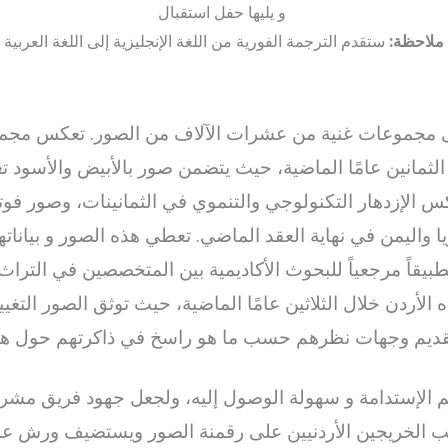
و يليها حفل استقبال
ملاحظة:
ستقدم الترجمة الفورية من اللغة الإنجليزية إلى اللغة العربية
ى مجموعات غنية من عشرات الآلاف من الصور. تعكس مجموع
ثمانين عامًا الماضية، حيث يتضمن صور بالأبيض والأسود تع
س الإزدهار التكنولوجي والتنموي في الثمانينات، وصور فوت
ليمن في نهاية العقد الماضي. تعطي هذه الصور و بياناتها ال
طبيقاً مرجعياً للبحوث الأكاديمية بين المتخصصين في التراث 
الأردن خلال الثلاثين عامًا الماضية، حيث توثق الصور التغ
 تقديم وجهات نظرهم حسب ما هو راسخ في ذاكرتهم حول هذ
 الإستدامة و سهولة الوصول إليه، ولجعل جهود فريق مش
يب الخريجين الأردنيين على رقمنة الصور ويستضيف ورش 