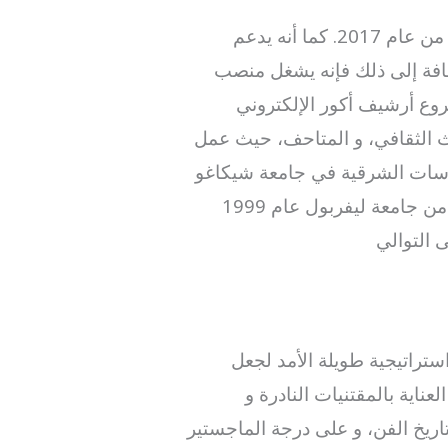
انضم جاك إلى المركز الأمريكي للأبحاث الشرقية (أكور) بوظيفة مساعد مدير في تشرين الأول من عام 2017. كما أنه يدعم
ضافة إلى ذلك فإنه يشغل منصب
 أرشيف أكور الإلكتروني
تراث الثقافي، و المتاحف، حيث عمل
و رئيس أمناء متحف معهد الدراسات الشرقية في جامعة شيكاغو
(2011-2015) ، ونائب مدير متحف كورنينج للزجاج. حصل جاك غرين على شهادة البكالوريوس من جامعة ليفربول عام 1999
تراتيجية طويلة الأمد لجعل
ناية بالمقتنيات النادرة و
جامعة كامبريدج في تخصص تاريخ الفن، و على درجة الماجستير