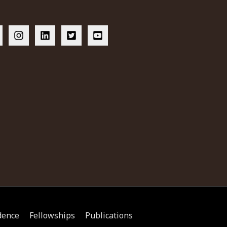
dence
Fellowships
Publications