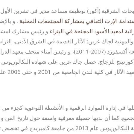
تدامة الإرث الثقافي بمشاركة المجتمعات المحلية
. و بالإ
ثية لمعبد الأسود المجنحة في البتراء
و رئيس مشارك لمشروع
ة والمهنية لجاك غرين: الآثار القديمة في الشرق الأدنى، ال
أيضاً كأمين لمتحف أشموليان، جامعة أكسفورد (2007-2011)، 
لية لندن الجامعية من 2001 و حتى 2006 على التوالي
في إدارة الموارد الرقمية و الأنشطة التوعوية كجزء من اس
يع. كما أن لديها حصيلة معرفية واسعة حول تاريخ الفن و الع
المتاحف. حصلت جيسيكا على درجة البكالوريوس عام 2013 من 