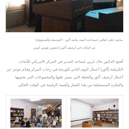
(سامية خلف كفافي (مساعدة أمينة مكتبة أكور – المنسقة والمسؤولة
عن البيانات في أرشيف أكور) (تصوير هومي أيوبي
أفتتح الدكتور جاك غرين مُساعد المدير في المَركز الامريكي للأبحاث
الشّرقية (أكور) أعمال اليوم الثاني للورشة في رِحاب المركز وقدّم موجز عن
أعمال أرشيف أكور والخطة التي يسير عليها والمجموعات التي تحتويها
والفكرة المستقبلية من هذا العمل وأهمية الرقمنة في الوقت الحالي