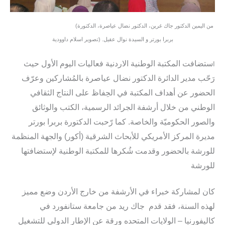
(من اليمين الدكتور جاك غرين، الدكتور نضال عياصرة، الدكتورة
بربرا بورتر و السيدة نوال عقيل. (تصوير اسلام داوودية
ستضافت المكتبة الوطنية الاردنية فعاليات اليوم الأول حيث
ا
رَحّب مدير الدائرة الدكتور نضال عياصرة بالمُشاركين وعرّف
الحضور عن أهداف المكتبة في الحِفاظ على النتاج الثقافي
الوطني من خلال أرشفة الجرائد الرسمية، الكتب والوثائق
والصور الحكوميّة والخاصة. كما رّحبت الدكتورة بربرا بورتر
مديرة المركز الأمريكي للأبحاث الشرقية (أكور) والجهة المنظمة
للورشة بالحضور وقدمت شُكرها للمكتبة الوطنية لإستضافتها
للورشة
كان لمشاركة خبراء في الأرشفة من خارج الأردن وضع مميز
لهذه السنة، فقد قدم جاك ريد من جامعة ستانفورد في
كاليفورنيا – الولايات المتحده ورقة عن الإطار الدولي للتشغيل