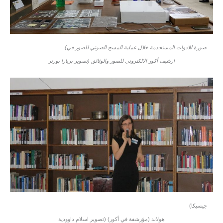
(صورة للادوات المستخدمة خلال عملية المسح الضوئي للصور في
ارشيف أكور الالكتروني للصور والوثائق (تصوير بربارا بورتر
(جيسيكا
هولاند (مؤرشفة في أكور) (تصوير اسلام داوودية