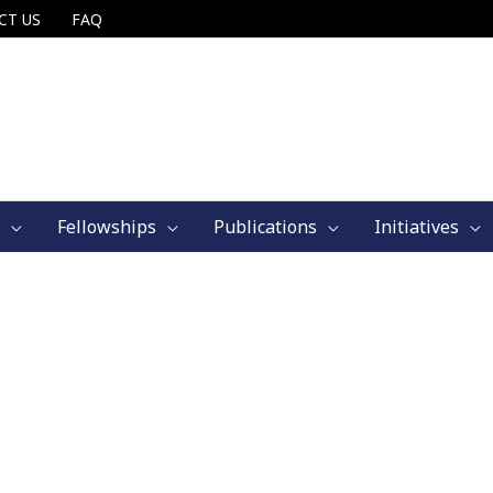
CT US
FAQ
Fellowships
Publications
Initiatives