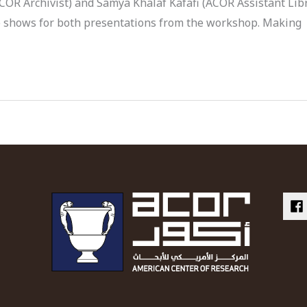
ACOR Archivist) and Samya Khalaf Kafafi (ACOR Assistant Libr
ide shows for both presentations from the workshop. Making