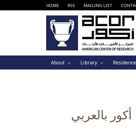
Skip
HOME
RSS
MAILING LIST
CONTA
to
content
About
Library
Residence
أكور بالعربي