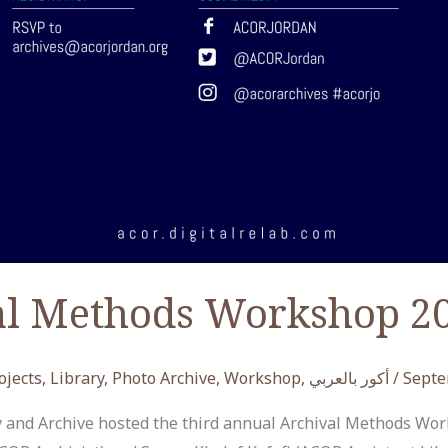
l Methods Workshop 2
ojects
,
Library
,
Photo Archive
,
Workshop
,
أكور بالعربي
/
Septe
y and Archive hosted the third annual Archival Methods Work